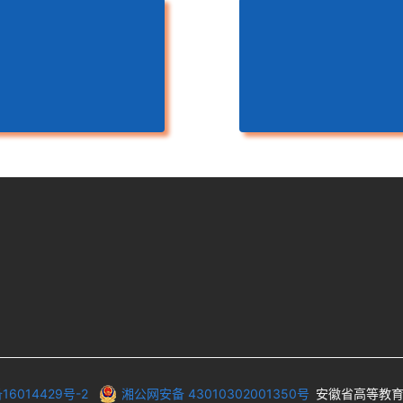
16014429号-2
湘公网安备 43010302001350号
安徽省高等教育