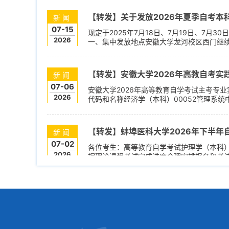
官网（http://www.ahjxjy.cn/ptal/）...
【转发】关于发放2026年夏季自考本科
新闻
07-15
现定于2025年7月18日、7月19日、7月
2026
一、集中发放地点安徽大学龙河校区西门继续
学院大门入口进入，无需从安大西门校门进入）
日）上午9:00--11:00和下午14:00--16...
【转发】安徽大学2026年高教自考实
新闻
07-06
安徽大学2026年高等教育自学考试主考专
2026
代码和名称经济学（本科）00052管理系统
科）00019计算机应用基础（实践）033
报名方式及时间采用网络报名、网上缴费（报名考
【转发】蚌埠医科大学2026年下半
新闻
07-02
各位考生：高等教育自学考试护理学（本科）
2026
据理论课程考试完成进度合理安排报名和考
划规定的所有理论课程考试全部合格（不含实践
月25日23:59截止。2.网络报名方法：（1）