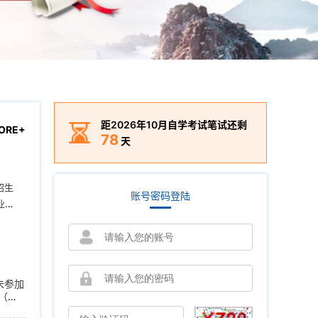
距2026年10月自学考试笔试还剩
ORE+
78
天
招生
账号密码登陆
业证
肥
未参加
（可
在线