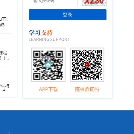
登录
如下：
续教育
建议使用谷歌或火狐浏览器
期
课程
理（专
。二、
考生根
APP下载
院校验证码
考试计
07