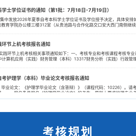
学士学位证书的通知（第1批：7月18日-7月19日）
30日集中发放2026年夏季自考本科学士学位证书及学位授予决定，具体安排
教育学院办公楼三楼312室（从贵池路与合作化路交口安大西门南侧继
二、集中发放时间第1批：2026年7月18日（星期六）、7月19日（星
践环节上机考核报名通知
业实践环节上机考核相关事项通知如下：一、考核专业和考核课程考核专业
中计算机应用（实践）财务管理（本科）13317财务分析（实践）行政管
34电子政务概论（实践）注：考生该门实践课对应的理论课程合格才能报名
核费150元）...
年自考护理学（本科）毕业论文考核报名通知
毕业论文：《护理学毕业论文（含答辩）》（课程代码：10226）。请
试。一、报名条件报名《护理学毕业论文》的考生，原则上要求护理专业
考试）。二、考核报名及注意事项通知如下：1.网络报名时间：2026年
扫描下方二维码，如...
考核规划