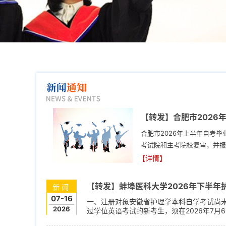
【转发】合肥市2026
合肥市2026年上半年自考
考试院和主考院校复审，并报
书已经制作完成，市教育考试
【详情】
市”，搜索“教育考试信息服务
【转发】蚌埠医科大学2026年下半
新闻
07-16
一、注册对象安徽省护理学本科自学考试尚未
2026
过学位英语考试的新考生，须在2026年7月
修改）。信息采集结束后，主考院校会在20