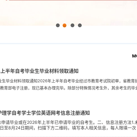
1
2
3
4
M
年上半年自考毕业生毕业材料领取通知
毕业生毕业材料领取通知2026年上半年自考毕业经过市教育考试院初审，省教育
教育部电子注册，现已基本办理完毕。除部分特殊情况考生外，其余考生的毕
院将于近期发放已经制作完成的毕业证书。考生可以通过皖事通APP（选择“合
系统”，进入系统的“考试信息查询”栏目）查询本次是否可以领取毕业证书。...
年护理学自考学士学位英语网考信息注册通知
申请毕业或在2026年上半年已申请毕业的自考生。二、信息注册方法1.
6日至8月24日期间，扫描下方二维码，填写本人相关信息，每人限填一次
26年9月1日完成信息核对及注册。注册完毕后，考生即可在安徽继续教育